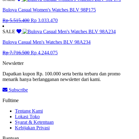
Rp 11.511.500.
Rp 6.331.325.
Bulova Casual Women's Watches BLV 98P175
Original
Current
Rp
5.515.400
Rp
3.033.470
price
price
was:
is:
SALE
Rp 5.515.400.
Rp 3.033.470.
Bulova Casual Men's Watches BLV 98A234
Original
Current
Rp
7.716.500
Rp
4.244.075
price
price
Newsletter
was:
is:
Rp 7.716.500.
Rp 4.244.075.
Dapatkan kupon Rp. 100.000 serta berita terbaru dan promo
menarik hanya berlangganan newsletter dari kami.
Subscribe
Fulltime
Tentang Kami
Lokasi Toko
Syarat & Ketentuan
Kebijakan Privasi
Bantuan