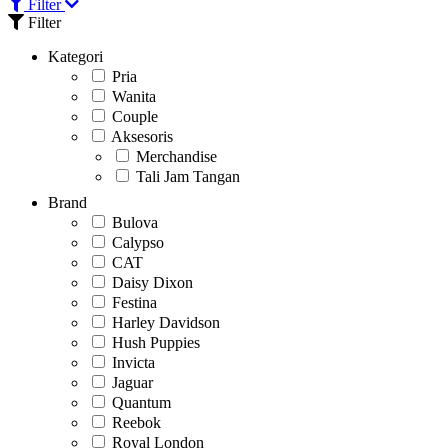
Filter
Filter
Kategori
Pria
Wanita
Couple
Aksesoris
Merchandise
Tali Jam Tangan
Brand
Bulova
Calypso
CAT
Daisy Dixon
Festina
Harley Davidson
Hush Puppies
Invicta
Jaguar
Quantum
Reebok
Royal London