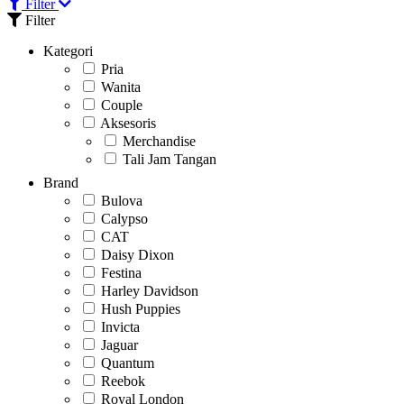
Filter
Filter
Kategori
Pria
Wanita
Couple
Aksesoris
Merchandise
Tali Jam Tangan
Brand
Bulova
Calypso
CAT
Daisy Dixon
Festina
Harley Davidson
Hush Puppies
Invicta
Jaguar
Quantum
Reebok
Royal London